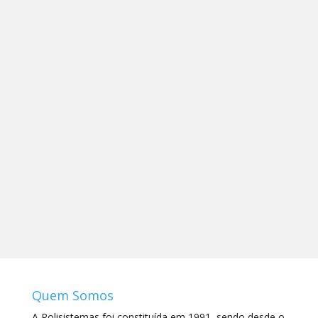
Impressora laser a cores profissional de
alta velocidade com rede cablada e WiFi e
duplex automático
Quem Somos
A Polisistemas foi constituída em 1991, sendo desde o