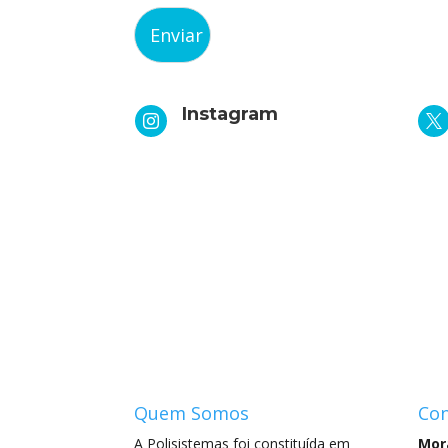
Instagram


Quem Somos
Con
A Polisistemas foi constituída em
Mor